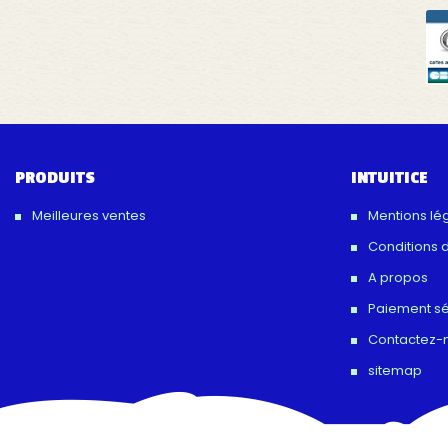
PRODUITS
INTUITICE
Meilleures ventes
Mentions lé
Conditions d'
A propos
Paiement sé
Contactez-
sitemap