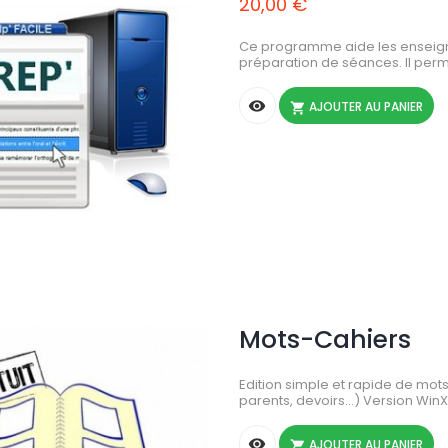
20,00 €
Ce programme aide les enseigna
préparation de séances. Il perm

AJOUTER AU PANIER

Mots-Cahiers
Edition simple et rapide de mots
parents, devoirs...) Version Win

AJOUTER AU PANIER
