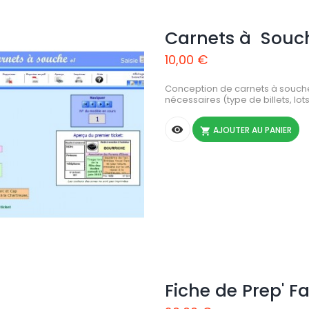
Carnets à Souc
10,00 €
Conception de carnets à souche
nécessaires (type de billets, lots

AJOUTER AU PANIER

Fiche de Prep' Fa