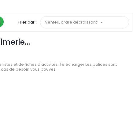

Trier par:
Ventes, ordre décroissant
imerie...
e listes et de fiches d'activités. Télécharger Les polices sont
n cas de besoin vous pouvez...