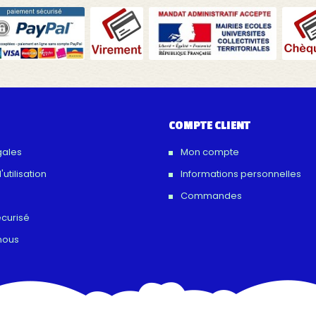
COMPTE CLIENT
gales
Mon compte
utilisation
Informations personnelles
Commandes
curisé
nous